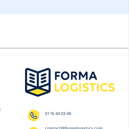
®
01 76 44 02 40
contact@formalogistics.com