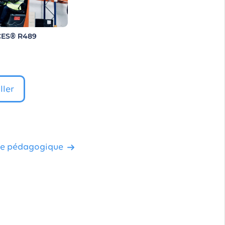
ES® R489
ller
pe pédagogique