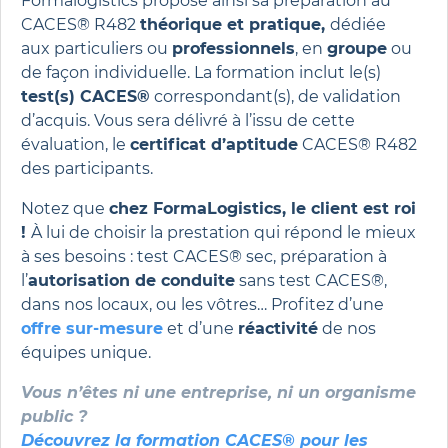
Formalogistics propose ainsi sa préparation au
CACES® R482
théorique et pratique,
dédiée
aux particuliers ou
professionnels
, en
groupe
ou
de façon individuelle. La formation inclut le(s)
test(s) CACES®
correspondant(s), de validation
d’acquis. Vous sera délivré à l’issu de cette
évaluation, le
certificat d’aptitude
CACES® R482
des participants.
Notez que
chez FormaLogistics, le client est roi
!
À lui de choisir la prestation qui répond le mieux
à ses besoins : test CACES® sec, préparation à
l’
autorisation de conduite
sans test CACES®,
dans nos locaux, ou les vôtres… Profitez d’une
offre sur-mesure
et d’une
réactivité
de nos
équipes unique.
Vous n’êtes ni une entreprise, ni un organisme
public ?
Découvrez la formation CACES® pour les