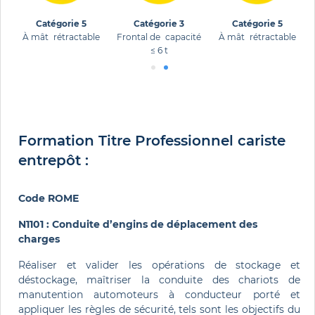
Catégorie 5
Catégorie 3
Catégorie 5
té
À mât rétractable
Frontal de capacité
À mât rétractable
≤ 6 t
Formation Titre Professionnel cariste
entrepôt :
Code ROME
N1101 : Conduite d’engins de déplacement des
charges
Réaliser et valider les opérations de stockage et
déstockage,
m
aîtriser la conduite des chariots de
manutention automoteur
s
à conducteur porté et
appliquer les règles de sécurité, tels sont les objectifs du