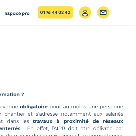
01 76 44 02 40
Espace pro
ormation ?
 devenue
obligatoire
pour au moins une personne
 chantier et s’adresse notamment aux salariés
ent dans les
travaux à proximité de réseaux
enterrés
. En effet, l’AIPR doit être délivrée par
rer du niveau de connaissance et de compétences