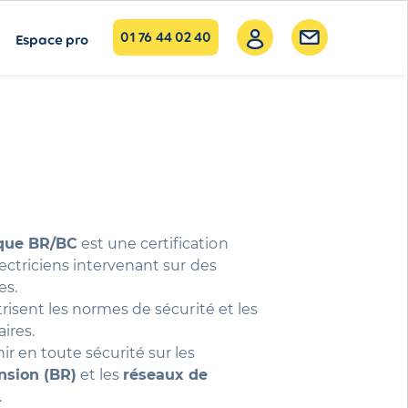
01 76 44 02 40
Espace pro
rique BR/BC
est une certification
lectriciens intervenant sur des
es.
îtrisent les normes de sécurité et les
ires.
ir en toute sécurité sur les
nsion (BR)
et les
réseaux de
.