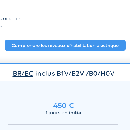
unication.
ue.
Comprendre les niveaux d'habilitation électrique
BR/BC
inclus B1V/B2V /B0/H0V
450 €
3 jours en
initial