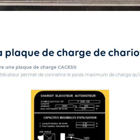
 plaque de charge de chario
 lire une plaque de charge CACES®
élévateur permet de connaître le poids maximum de charge qu’il