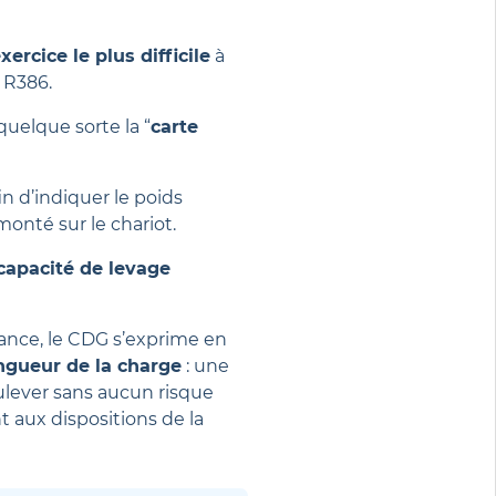
xercice le plus difficile
à
 R386.
quelque sorte la “
carte
in d’indiquer le poids
nté sur le chariot.
capacité de levage
ance, le CDG s’exprime en
ongueur de la charge
: une
ulever sans aucun risque
aux dispositions de la