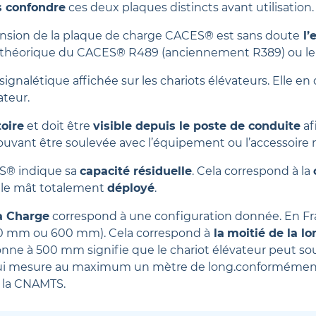
s confondre
ces deux plaques distincts avant utilisation.
ension de la plaque de charge CACES® est sans doute
l’e
e théorique du CACES® R489 (anciennement R389) ou le
signalétique affichée sur les chariots élévateurs. Elle en 
ateur.
toire
et doit être
visible depuis le poste de conduite
af
ant être soulevée avec l’équipement ou l’accessoire mo
S® indique sa
capacité résiduelle
. Cela correspond à la
 le mât totalement
déployé
.
la Charge
correspond à une configuration donnée. En Fr
0 mm ou 600 mm). Cela correspond à
la
moitié de la l
onne à 500 mm signifie que le chariot élévateur peut so
qui mesure au maximum un mètre de long.conformément 
la CNAMTS.