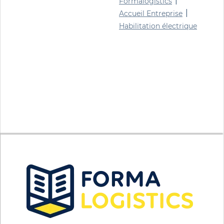
|
Formalogistics
|
Accueil Entreprise
Habilitation électrique