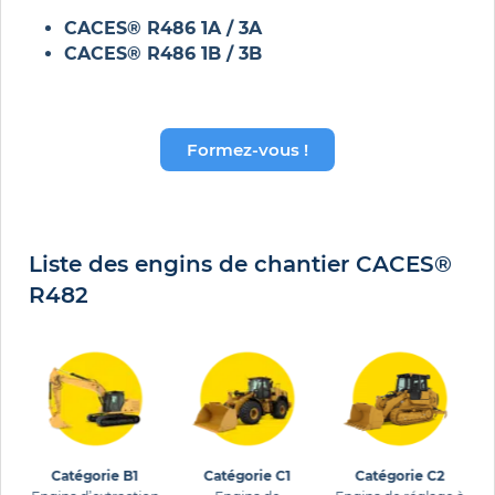
CACES® R486 1A / 3A
CACES® R486 1B /
3B
Formez-vous !
Liste des engins de chantier CACES®
R482
Catégorie B1
Catégorie C1
Catégorie C2