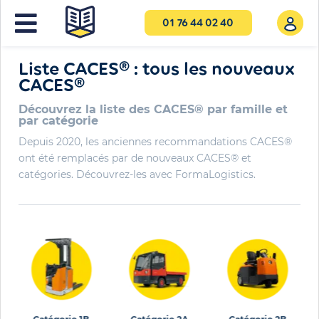
01 76 44 02 40
TOUT CE QU'IL FAUT SAVOIR
Liste CACES® : tous les nouveaux
CACES®
Découvrez la liste des CACES® par famille et
par catégorie
Depuis 2020, les anciennes recommandations CACES®
ont été remplacés par de nouveaux CACES® et
catégories. Découvrez-les avec FormaLogistics.