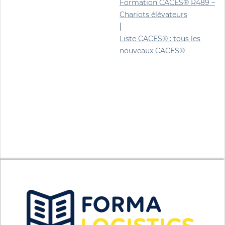
Formation CACES® R489 –
Chariots élévateurs
|
Liste CACES® : tous les
nouveaux CACES®