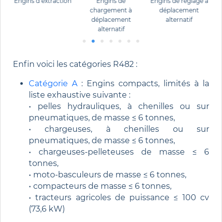
e
Engins d’extraction
Engins de
Engins de réglage à
chargement à
déplacement
déplacement
alternatif
alternatif
Enfin voici les catégories R482 :
Catégorie A
: Engins compacts, limités à la
liste exhaustive suivante :
• pelles hydrauliques, à chenilles ou sur
pneumatiques, de masse ≤ 6 tonnes,
• chargeuses, à chenilles ou sur
pneumatiques, de masse ≤ 6 tonnes,
• chargeuses-pelleteuses de masse ≤ 6
tonnes,
• moto-basculeurs de masse ≤ 6 tonnes,
• compacteurs de masse ≤ 6 tonnes,
• tracteurs agricoles de puissance ≤ 100 cv
(73,6 kW)