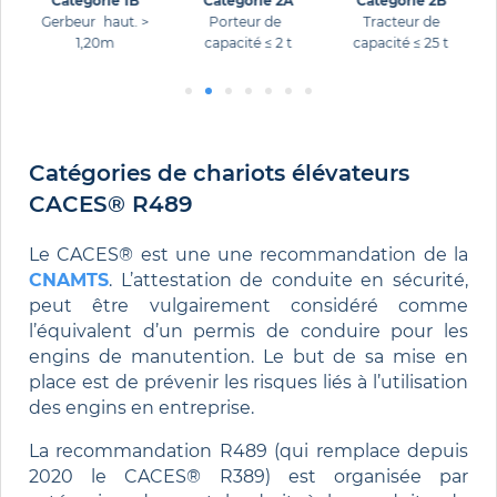
Catégorie 1B
Catégorie 2A
Catégorie 2B
Gerbeur haut. >
Porteur de
Tracteur de
F
.
1,20m
capacité ≤ 2 t
capacité ≤ 25 t
Catégories de chariots élévateurs
CACES® R489
Le CACES® est une une recommandation de la
CNAMTS
. L’attestation de conduite en sécurité,
peut être vulgairement considéré comme
l’équivalent d’un permis de conduire pour les
engins de manutention. Le but de sa mise en
place est de prévenir les risques liés à l’utilisation
des engins en entreprise.
La recommandation R489 (qui remplace depuis
2020 le CACES® R389) est organisée par